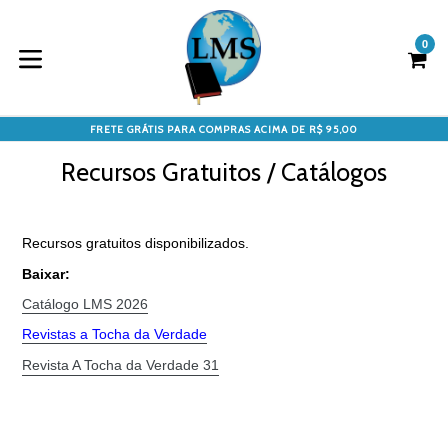
Pular
para
0
Ca
Ca
o
conteúdo
expandir/colapsar
FRETE GRÁTIS PARA COMPRAS ACIMA DE R$ 95,00
Recursos Gratuitos / Catálogos
Recursos gratuitos disponibilizados.
Baixar:
Catálogo LMS 2026
Revistas a Tocha da Verdade
Revista A Tocha da Verdade 31