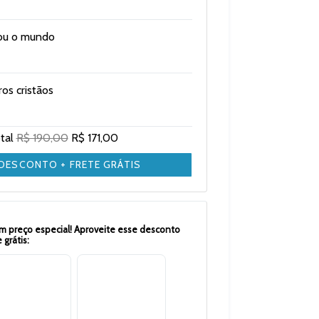
çou o mundo
os cristãos
otal
R$ 190,00
R$ 171,00
 DESCONTO + FRETE GRÁTIS
m preço especial! Aproveite esse desconto
 grátis: