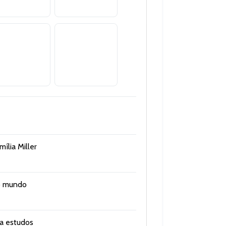
ília Miller
do mundo
ra estudos