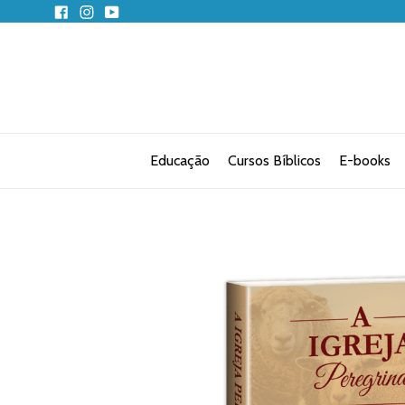
Pular
Facebook
Instagram
YouTube
para
o
conteúdo
Educação
Cursos Bíblicos
E-books