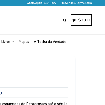
WhatsApp (15) 3264-1402
lmsvendas01@gmail.com
Pesquisar
Carrinho
Carrinho
R$ 0,00
Livros
Mapas
A Tocha da Verdade
O
s esquecidos de Pentecostes até o século