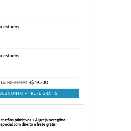
ra estudos
ra estudos
otal
R$ 217,00
R$ 195,30
 DESCONTO + FRETE GRÁTIS
cristãos primitivos + A igreja peregrina -
ecial com direito a frete grátis: