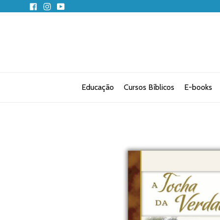
Pular
Facebook
Instagram
YouTube
para
o
conteúdo
Educação
Cursos Bíblicos
E-books