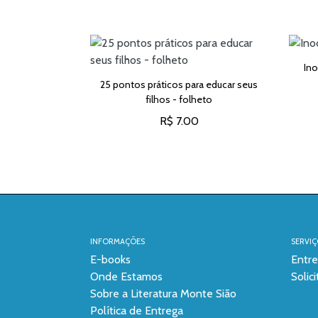
dade 4
Ino
25 pontos práticos para educar seus
filhos - folheto
CARRINHO
R$ 7.00
ADICIONAR AO CARRINHO
INFORMAÇÕES
SERVIÇ
E-books
Entr
Onde Estamos
Solic
Sobre a Literatura Monte Sião
Política de Entrega