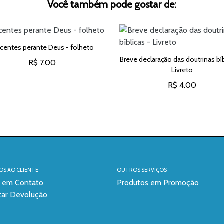
Você também pode gostar de:
centes perante Deus - folheto
Breve declaração das doutrinas bíb
R$ 7.00
Livreto
ADICIONAR AO CARRINHO
R$ 4.00
ADICIONAR AO CARRINH
OS AO CLIENTE
OUTROS SERVIÇOS
e em Contato
Produtos em Promoção
itar Devolução