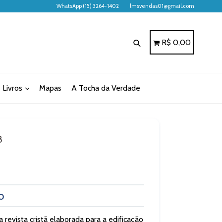
WhatsApp (15) 3264-1402
lmsvendas01@gmail.com
Pesquisar
Carrinho
Carrinho
R$ 0,00
Livros
Mapas
A Tocha da Verdade
8
O
revista cristã elaborada para a edificação