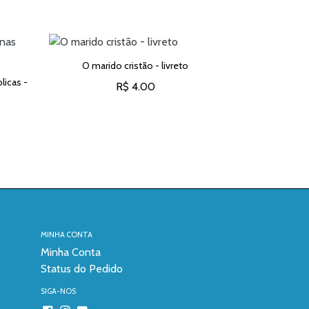
O marido cristão - livreto
licas -
O cristão, a 
R$ 4.00
ADICIONAR AO CARRINHO
O
ADICION
MINHA CONTA
Minha Conta
Status do Pedido
SIGA-NOS