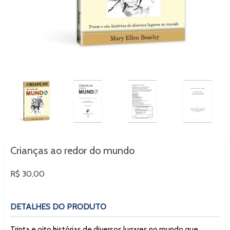
Crianças ao redor do mundo
Preço
R$ 30,00
normal
DETALHES DO PRODUTO
Trinta e oito histórias de diversos lugares no mundo que