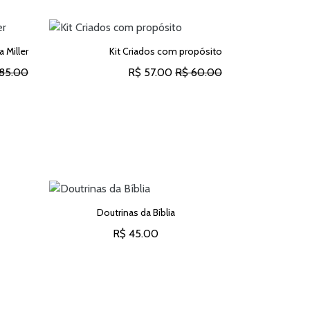
a Miller
Kit Criados com propósito
85.00
R$ 57.00
R$ 60.00
O
ADICIONAR AO CARRINHO
Doutrinas da Bíblia
A vida 
R$ 45.00
O
ADICIONAR AO CARRINHO
ADICION