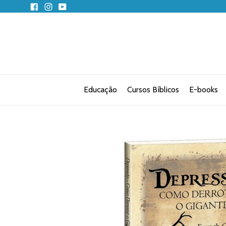
Pular
Facebook
Instagram
YouTube
para
o
conteúdo
Educação
Cursos Bíblicos
E-books