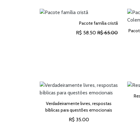
Pacote família cristã
Pacot
R$ 58.50
R$ 65.00
ADICIONAR AO CARRINHO
le morrer
Res
Verdadeiramente livres, respostas
0
bíblicas para questões emocionais
CARRINHO
R$ 35.00
ADICIONAR AO CARRINHO