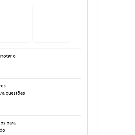
rrotar o
res,
ara questões
sos para
ado