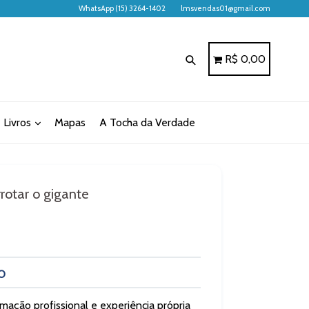
WhatsApp (15) 3264-1402
lmsvendas01@gmail.com
Pesquisar
Carrinho
Carrinho
R$ 0,00
Livros
Mapas
A Tocha da Verdade
rotar o gigante
O
ormação profissional e experiência própria