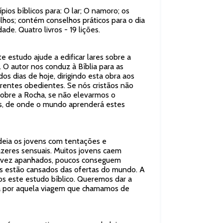
ípios bíblicos para: O lar; O namoro; os
lhos; contém conselhos práticos para o dia
ade. Quatro livros - 19 lições.
e estudo ajude a edificar lares sobre a
. O autor nos conduz à Bíblia para as
os dias de hoje, dirigindo esta obra aos
crentes obedientes. Se nós cristãos não
sobre a Rocha, se não elevarmos o
os, de onde o mundo aprenderá estes
eia os jovens com tentações e
azeres sensuais. Muitos jovens caem
a vez apanhados, poucos conseguem
ns estão cansados das ofertas do mundo. A
s este estudo bíblico. Queremos dar a
rá por aquela viagem que chamamos de