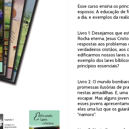
Esse curso ensina os princ
esposos; A educação de fi
a dia, e exemplos da realid
Livro 1: Desejamos que est
Rocha eterna, Jesus Cristo
respostas aos problemas d
verdadeiros cristãos, aos 
edificarmos nossos lares 
exemplo dos lares bíblic
princípios essenciais?
Livro 2: O mundo bombard
promessas ilusórias de pr
nestas armadilhas. E, um
escapar. Mas alguns jove
esses jovens apresentamo
eles uma luz que os guia
"namoro".