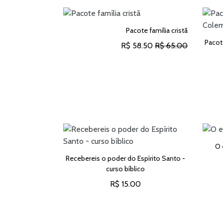
Pacote família cristã
Pacot
R$ 58.50
R$ 65.00
ADICIONAR AO CARRINHO
urso bíblico
O 
Recebereis o poder do Espírito Santo -
0
curso bíblico
CARRINHO
R$ 15.00
ADICIONAR AO CARRINHO