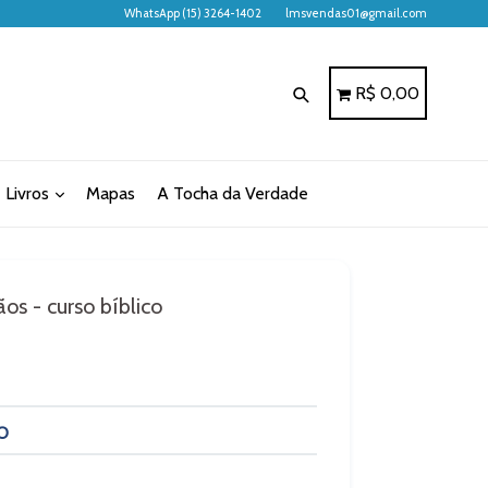
WhatsApp (15) 3264-1402
lmsvendas01@gmail.com
Pesquisar
Carrinho
Carrinho
R$ 0,00
Livros
Mapas
A Tocha da Verdade
ãos - curso bíblico
O