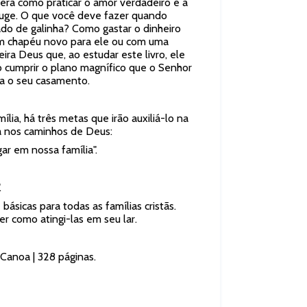
 verá como praticar o amor verdadeiro e a
uge. O que você deve fazer quando
o de galinha? Como gastar o dinheiro
 chapéu novo para ele ou com uma
ira Deus que, ao estudar este livro, ele
o cumprir o plano magnífico que o Senhor
a o seu casamento.
ília, há três metas que irão auxiliá-lo na
lia nos caminhos de Deus:
gar em nossa família".
.
básicas para todas as famílias cristãs.
er como atingi-las em seu lar.
 Canoa | 328 páginas.