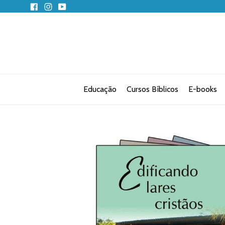
Pular
Facebook
Instagram
YouTube
para
o
conteúdo
Educação
Cursos Bíblicos
E-books