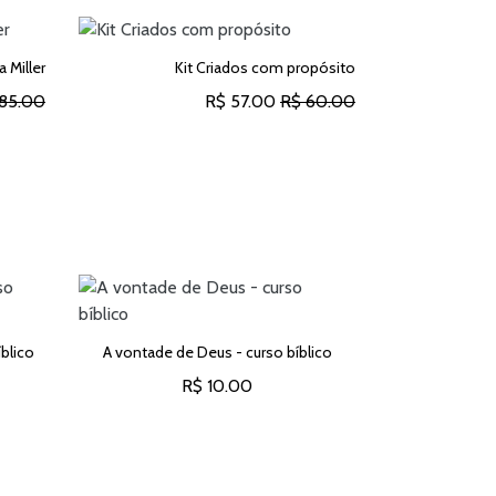
a Miller
Kit Criados com propósito
85.00
R$ 57.00
R$ 60.00
O
ADICIONAR AO CARRINHO
blico
A vontade de Deus - curso bíblico
O jejum que g
R$ 10.00
O
ADICIONAR AO CARRINHO
ADICION