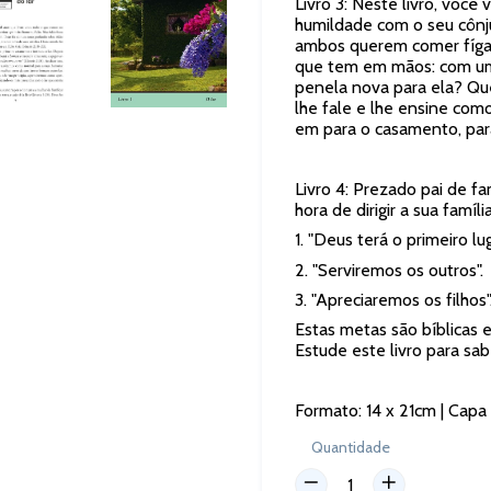
Livro 3: Neste livro, você
humildade com o seu cônj
ambos querem comer fígad
PRÓXIMO
que tem em mãos: com um
SLIDE
penela nova para ela? Que
lhe fale e lhe ensine com
em para o casamento, par
Livro 4: Prezado pai de fam
hora de dirigir a sua famí
1. "Deus terá o primeiro lu
2. "Serviremos os outros".
3. "Apreciaremos os filhos"
Estas metas são bíblicas e 
Estude este livro para sab
Formato: 14 x 21cm | Capa
Quantidade