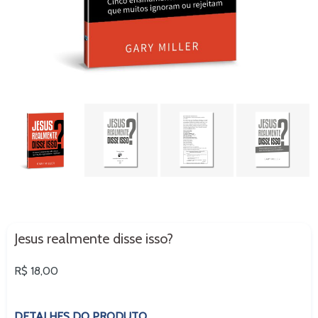
Jesus realmente disse isso?
Preço
R$ 18,00
normal
DETALHES DO PRODUTO