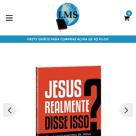
Pular
para
0
Ca
Ca
o
conteúdo
expandir/colapsar
FRETE GRÁTIS PARA COMPRAS ACIMA DE R$ 95,00
SLIDE
PRÓX
ANTERIOR
SLIDE