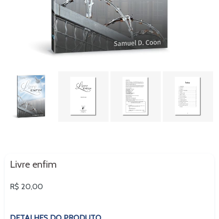
Livre enfim
Preço
R$ 20,00
normal
DETALHES DO PRODUTO