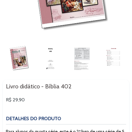
Livro didático - Bíblia 402
Preço
R$ 29,90
normal
DETALHES DO PRODUTO
Para alunos da quarta série, este é o 2º livro de uma série de 5