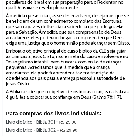
peculiares de Israel em sua preparação para o Redentor, no
qual Deus iria se revelar plenamente.
À medida que as crianças se desenvolvem, desejamos que se
beneficiem de um conhecimento completo das Escrituras,
que são capazes de lhes dar a sabedoria que pode guiá-las
para a Salvação. À medida que sua compreensão de Deus
amadurece, eles poderão chegar a compreender que Deus
exige uma justiça que o homem não pode alcançar sem Cristo.
Embora o objetivo principal do curso bíblico da CLE seja guiar
as crianças a Jesus Cristo, não é meta do curso envolver-se no
“evangelismo infantil”, nem buscar a conversão de crianças
pequenas. Acreditamos que, à medida que a criança
amadurece, ela poderá aprender a fazer a transição da
obediência aos pais para a entrega pessoal à autoridade de
Jesus Cristo.
A Bíblia nos diz que o objetivo de instruir as crianças na Palavra
é guiá-las a colocar sua confiança em Deus (Salmo 78:1–7).
Para compras dos livros individuais:
Livro didático - Bíblia 301
-
R$ 29,90
Livro didático - Bíblia 302
-
R$ 29,90