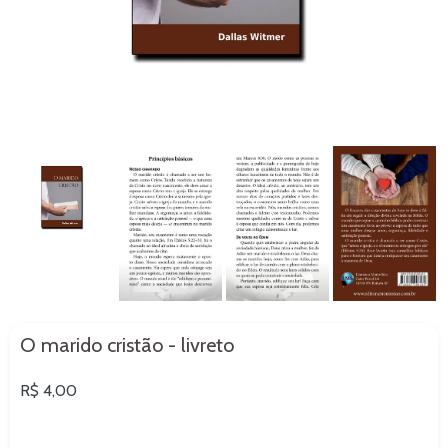
O marido cristão - livreto
Preço
R$ 4,00
normal