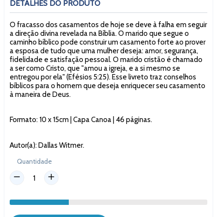
DETALHES DO PRODUTO
O fracasso dos casamentos de hoje se deve à falha em seguir
a direção divina revelada na Bíblia. O marido que segue o
caminho bíblico pode construir um casamento forte ao prover
a esposa de tudo que uma mulher deseja: amor, segurança,
fidelidade e satisfação pessoal. O marido cristão é chamado
a ser como Cristo, que "amou a igreja, e a si mesmo se
entregou por ela" (Efésios 5:25). Esse livreto traz conselhos
bíblicos para o homem que deseja enriquecer seu casamento
à maneira de Deus.
Formato: 10 x 15cm | Capa Canoa | 46 páginas.
Autor(a): Dallas Witmer.
Quantidade