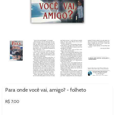
Para onde você vai, amigo? - folheto
Preço
R$ 7,00
normal